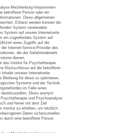
oanalyse Mecklenburg-Vorpommern
ne betroffene Person oder ein
nformationen. Diese allgemeinen
peichert. Erfasst werden können die
eifenden System verwendete
des System auf unsere Internetseite
ber ein zugreifendes System auf
hrzeit eines Zugriffs auf die
) der Internet-Service-Provider des
mationen, die der Gefahrenabwehr
Systeme dienen.
 das Institut für Psychotherapie
e Rückschlüsse auf die betroffene
 Inhalte unserer Internetseite
die Werbung für diese zu optimieren,
ologischen Systeme und der Technik
ungsbehörden im Falle eines
n bereitzustellen. Diese anonym
ür Psychotherapie und Psychoanalyse
sch und ferner mit dem Ziel
Institut zu erhöhen, um letztlich
nenbezogenen Daten sicherzustellen.
en durch eine betroffene Person