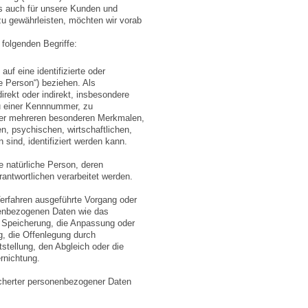
als auch für unsere Kunden und
zu gewährleisten, möchten wir vorab
folgenden Begriffe:
uf eine identifizierte oder
ne Person“) beziehen. Als
direkt oder indirekt, insbesondere
u einer Kennnummer, zu
der mehreren besonderen Merkmalen,
n, psychischen, wirtschaftlichen,
n sind, identifiziert werden kann.
are natürliche Person, deren
antwortlichen verarbeitet werden.
 Verfahren ausgeführte Vorgang oder
enbezogenen Daten wie das
e Speicherung, die Anpassung oder
, die Offenlegung durch
tstellung, den Abgleich oder die
rnichtung.
icherter personenbezogener Daten