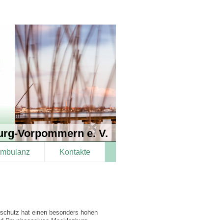
burg-Vorpommern e. V.
mbulanz
Kontakte
enschutz hat einen besonders hohen