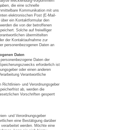
oanalyse Mecklenburg-Vorpommern
aben, die eine schnelle
unmittelbare Kommunikation mit uns
nten elektronischen Post (E-Mail-
 über ein Kontaktformular den
 werden die von der betroffenen
chert. Solche auf freiwilliger
erantwortlichen übermittelten
der der Kontaktaufnahme zur
eser personenbezogenen Daten an
zogenen Daten
ert personenbezogene Daten der
 Speicherungszwecks erforderlich ist
dnungsgeber oder einen anderen
erarbeitung Verantwortliche
n Richtlinien- und Verordnungsgeber
eicherfrist ab, werden die
etzlichen Vorschriften gesperrt
nien- und Verordnungsgeber
rtlichen eine Bestätigung darüber
 verarbeitet werden. Möchte eine