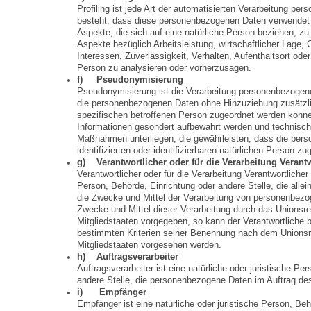
Profiling ist jede Art der automatisierten Verarbeitung pe
besteht, dass diese personenbezogenen Daten verwendet
Aspekte, die sich auf eine natürliche Person beziehen, z
Aspekte bezüglich Arbeitsleistung, wirtschaftlicher Lage, 
Interessen, Zuverlässigkeit, Verhalten, Aufenthaltsort ode
Person zu analysieren oder vorherzusagen.
f) Pseudonymisierung
Pseudonymisierung ist die Verarbeitung personenbezogene
die personenbezogenen Daten ohne Hinzuziehung zusätzlic
spezifischen betroffenen Person zugeordnet werden könne
Informationen gesondert aufbewahrt werden und technisch
Maßnahmen unterliegen, die gewährleisten, dass die pers
identifizierten oder identifizierbaren natürlichen Person 
g) Verantwortlicher oder für die Verarbeitung Verantw
Verantwortlicher oder für die Verarbeitung Verantwortlicher i
Person, Behörde, Einrichtung oder andere Stelle, die all
die Zwecke und Mittel der Verarbeitung von personenbezo
Zwecke und Mittel dieser Verarbeitung durch das Unionsre
Mitgliedstaaten vorgegeben, so kann der Verantwortliche
bestimmten Kriterien seiner Benennung nach dem Unionsr
Mitgliedstaaten vorgesehen werden.
h) Auftragsverarbeiter
Auftragsverarbeiter ist eine natürliche oder juristische Pe
andere Stelle, die personenbezogene Daten im Auftrag des 
i) Empfänger
Empfänger ist eine natürliche oder juristische Person, Be