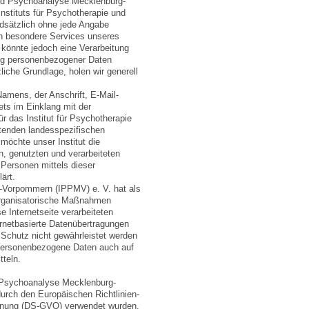
 und Psychoanalyse Mecklenburg-
nstituts für Psychotherapie und
dsätzlich ohne jede Angabe
on besondere Services unseres
 könnte jedoch eine Verarbeitung
ung personenbezogener Daten
zliche Grundlage, holen wir generell
amens, der Anschrift, E-Mail-
ets im Einklang mit der
 das Institut für Psychotherapie
enden landesspezifischen
öchte unser Institut die
n, genutzten und verarbeiteten
Personen mittels dieser
ärt.
g-Vorpommern (IPPMV) e. V. hat als
 organisatorische Maßnahmen
 Internetseite verarbeiteten
rnetbasierte Datenübertragungen
 Schutz nicht gewährleistet werden
 personenbezogene Daten auch auf
tteln.
d Psychoanalyse Mecklenburg-
durch den Europäischen Richtlinien-
dnung (DS-GVO) verwendet wurden.