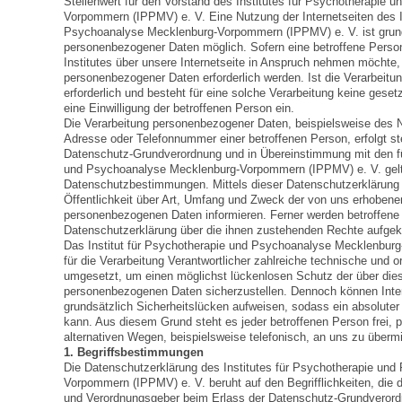
Stellenwert für den Vorstand des Institutes für Psychotherapie
Vorpommern (IPPMV) e. V. Eine Nutzung der Internetseiten des I
Psychoanalyse Mecklenburg-Vorpommern (IPPMV) e. V. ist grun
personenbezogener Daten möglich. Sofern eine betroffene Pers
Institutes über unsere Internetseite in Anspruch nehmen möchte,
personenbezogener Daten erforderlich werden. Ist die Verarbeit
erforderlich und besteht für eine solche Verarbeitung keine geset
eine Einwilligung der betroffenen Person ein.
Die Verarbeitung personenbezogener Daten, beispielsweise des N
Adresse oder Telefonnummer einer betroffenen Person, erfolgt st
Datenschutz-Grundverordnung und in Übereinstimmung mit den für
und Psychoanalyse Mecklenburg-Vorpommern (IPPMV) e. V. gelt
Datenschutzbestimmungen. Mittels dieser Datenschutzerklärung m
Öffentlichkeit über Art, Umfang und Zweck der von uns erhobene
personenbezogenen Daten informieren. Ferner werden betroffene 
Datenschutzerklärung über die ihnen zustehenden Rechte aufgekl
Das Institut für Psychotherapie und Psychoanalyse Mecklenbur
für die Verarbeitung Verantwortlicher zahlreiche technische und
umgesetzt, um einen möglichst lückenlosen Schutz der über diese
personenbezogenen Daten sicherzustellen. Dennoch können Inte
grundsätzlich Sicherheitslücken aufweisen, sodass ein absoluter
kann. Aus diesem Grund steht es jeder betroffenen Person frei,
alternativen Wegen, beispielsweise telefonisch, an uns zu übermi
1. Begriffsbestimmungen
Die Datenschutzerklärung des Institutes für Psychotherapie un
Vorpommern (IPPMV) e. V. beruht auf den Begrifflichkeiten, die 
und Verordnungsgeber beim Erlass der Datenschutz-Grundveror