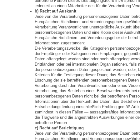
betroffene Person dieses Bestätigungsrecht in Anspruch 
jederzeit an einen Mitarbeiter des für die Verarbeitung Ve
b) Recht auf Auskunft
Jede von der Verarbeitung personenbezogener Daten betr
Europäischen Richtlinien- und Verordnungsgeber gewährte 
Verarbeitung Verantwortlichen unentgeltliche Auskunft übe
personenbezogenen Daten und eine Kopie dieser Auskunft 
Europäische Richtlinien- und Verordnungsgeber der betrof
Informationen zugestanden:
Die Verarbeitungszwecke,
die Kategorien personenbezogen
die Empfänger oder Kategorien von Empfängern, gegenüb
Daten offengelegt worden sind oder noch offengelegt wer
Drittländern oder bei internationalen Organisationen,
falls 
die personenbezogenen Daten gespeichert werden, oder, fal
Kriterien für die Festlegung dieser Dauer
, das Bestehen ei
Löschung der sie betreffenden personenbezogenen Daten 
Verarbeitung durch den Verantwortlichen oder eines Wide
Verarbeitung, das Bestehen eines Beschwerderechts bei e
personenbezogenen Daten nicht bei der betroffenen Perso
Informationen über die Herkunft der Daten,
das Bestehen e
Entscheidungsfindung einschließlich Profiling gemäß Ar
zumindest in diesen Fällen — aussagekräftige Informatione
die Tragweite und die angestrebten Auswirkungen einer der
betroffene Person
c) Recht auf Berichtigung
Jede von der Verarbeitung personenbezogener Daten betr
Europäischen Richtlinien- und Verordnungsgeber gewährte