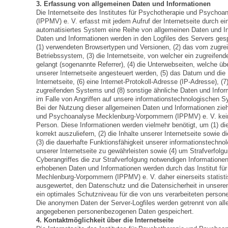
3. Erfassung von allgemeinen Daten und Informationen
Die Internetseite des Institutes für Psychotherapie und Psych
(IPPMV) e. V. erfasst mit jedem Aufruf der Internetseite durch ei
automatisiertes System eine Reihe von allgemeinen Daten und I
Daten und Informationen werden in den Logfiles des Servers ges
(1) verwendeten Browsertypen und Versionen, (2) das vom zugr
Betriebssystem, (3) die Internetseite, von welcher ein zugreifen
gelangt (sogenannte Referrer), (4) die Unterwebseiten, welche ü
unserer Internetseite angesteuert werden, (5) das Datum und die U
Internetseite, (6) eine Internet-Protokoll-Adresse (IP-Adresse), (7
zugreifenden Systems und (8) sonstige ähnliche Daten und Infor
im Falle von Angriffen auf unsere informationstechnologischen 
Bei der Nutzung dieser allgemeinen Daten und Informationen zieht
und Psychoanalyse Mecklenburg-Vorpommern (IPPMV) e. V. kein
Person. Diese Informationen werden vielmehr benötigt, um (1) die
korrekt auszuliefern, (2) die Inhalte unserer Internetseite sowie 
(3) die dauerhafte Funktionsfähigkeit unserer informationstechn
unserer Internetseite zu gewährleisten sowie (4) um Strafverfolg
Cyberangriffes die zur Strafverfolgung notwendigen Informatione
erhobenen Daten und Informationen werden durch das Institut f
Mechlenburg-Vorpommern (IPPMV) e. V. daher einerseits statisti
ausgewertet, den Datenschutz und die Datensicherheit in unserem 
ein optimales Schutzniveau für die von uns verarbeiteten perso
Die anonymen Daten der Server-Logfiles werden getrennt von all
angegebenen personenbezogenen Daten gespeichert.
4. Kontaktmöglichkeit über die Internetseite