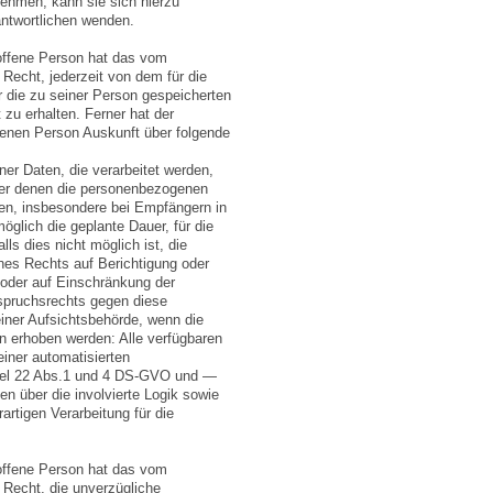
nehmen, kann sie sich hierzu
rantwortlichen wenden.
offene Person hat das vom
Recht, jederzeit von dem für die
r die zu seiner Person gespeicherten
zu erhalten. Ferner hat der
fenen Person Auskunft über folgende
er Daten, die verarbeitet werden,
er denen die personenbezogenen
den, insbesondere bei Empfängern in
möglich die geplante Dauer, für die
ls dies nicht möglich ist, die
nes Rechts auf Berichtigung oder
oder auf Einschränkung der
rspruchsrechts gegen diese
iner Aufsichtsbehörde
, wenn die
n erhoben werden: Alle verfügbaren
iner automatisierten
tikel 22 Abs.1 und 4 DS-GVO und —
n über die involvierte Logik sowie
artigen Verarbeitung für die
offene Person hat das vom
 Recht, die unverzügliche