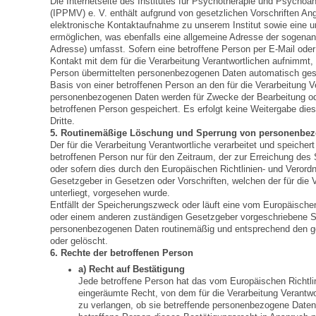
Die Internetseite des Institutes für Psychotherapie und Psych
(IPPMV) e. V. enthält aufgrund von gesetzlichen Vorschriften Ang
elektronische Kontaktaufnahme zu unserem Institut sowie eine 
ermöglichen, was ebenfalls eine allgemeine Adresse der sogenan
Adresse) umfasst. Sofern eine betroffene Person per E-Mail oder
Kontakt mit dem für die Verarbeitung Verantwortlichen aufnimmt,
Person übermittelten personenbezogenen Daten automatisch gespei
Basis von einer betroffenen Person an den für die Verarbeitung V
personenbezogenen Daten werden für Zwecke der Bearbeitung o
betroffenen Person gespeichert. Es erfolgt keine Weitergabe di
Dritte.
5. Routinemäßige Löschung und Sperrung von personenbe
Der für die Verarbeitung Verantwortliche verarbeitet und speich
betroffenen Person nur für den Zeitraum, der zur Erreichung des
oder sofern dies durch den Europäischen Richtlinien- und Veror
Gesetzgeber in Gesetzen oder Vorschriften, welchen der für die V
unterliegt, vorgesehen wurde.
Entfällt der Speicherungszweck oder läuft eine vom Europäische
oder einem anderen zuständigen Gesetzgeber vorgeschriebene Sp
personenbezogenen Daten routinemäßig und entsprechend den ges
oder gelöscht.
6. Rechte der betroffenen Person
a) Recht auf Bestätigung
Jede betroffene Person hat das vom Europäischen Richtli
eingeräumte Recht, von dem für die Verarbeitung Verantwo
zu verlangen, ob sie betreffende personenbezogene Daten