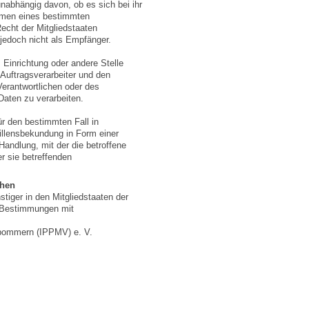
nabhängig davon, ob es sich bei ihr
ahmen eines bestimmten
cht der Mitgliedstaaten
jedoch nicht als Empfänger.
, Einrichtung oder andere Stelle
Auftragsverarbeiter und den
Verantwortlichen oder des
Daten zu verarbeiten.
für den bestimmten Fall in
illensbekundung in Form einer
Handlung, mit der die betroffene
r sie betreffenden
chen
tiger in den Mitgliedstaaten der
 Bestimmungen mit
rpommern (IPPMV) e. V.