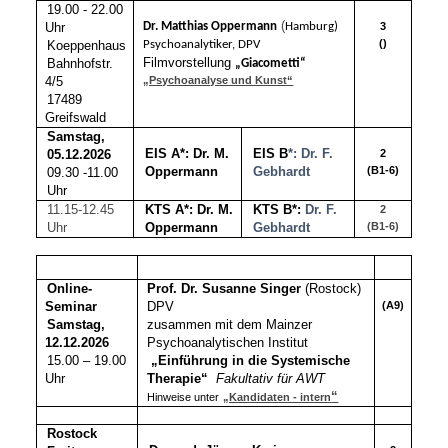
19.00 - 22.00
(
Uhr
Dr. Matthias Oppermann
Hamburg)
3
()
Koeppenhaus
Psychoanalytiker, DPV
Filmvorstellung
Bahnhofstr.
„Giacometti“
4/5
„Psychoanalyse und Kunst“
17489
Greifswald
Samstag,
EIS A*: Dr. M.
EIS B
*: Dr. F.
05.12.2026
2
Oppermann
Gebhardt
(B1-6)
09.30 -11.00
Uhr
11.15-12.45
KTS A*: Dr. M.
KTS B*:
Dr. F.
2
Uhr
Oppermann
Gebhardt
(B1-6)
Online-
Prof. Dr. Susanne Singer
(Rostock)
Seminar
DPV
(A9)
Samstag,
zusammen mit dem Mainzer
12.12.2026
Psychoanalytischen Institut
15.00 – 19.00
„Einführung in die Systemische
Uhr
Therapie“
Fakultativ für AWT
“
Hinweise unter
„Kandidaten - intern
Rostock