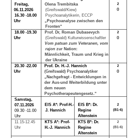
Freitag,
Olena Trembitska
2
()
06.11.2026
(Greifswald/Kiew)
16.30 -18.00
Psychoanalytikerin, ECCP
Uhr
„Psychoanalyse zwischen den
Fronten“
18.00 -19.30
Prof. Dr, Roman Dubasevych
2
Uhr
(Greifswald) Kulturwissenschaftler
()
Vom patsan zum Veteranen, vom
rajon
zur Nation:
Männlichkeit, Traum und Krieg in
der Ukraine
20.30 -22.00
Prof. Dr. H.-J. Hannich
2
Uhr
(Greifswald) Psychoanalytiker
()
„Nachgefragt - Entwicklungen in
der Aus-und Weiterbildung unter
dem neuen
Psychotherapeutengesetz.“
Samstag,
EIS A*: Prof-H.-
EIS B*: Dr.
07.11.2026
2
J. Hannich
Regine
(B1-6)
09.30 -11.00
Altenstein
Uhr
11.15-12.45
Prof-
KTS B*: Dr.
KTS A*:
2
Uhr
H.-J. Hannich
Regine
(B1-6)
Altenstein