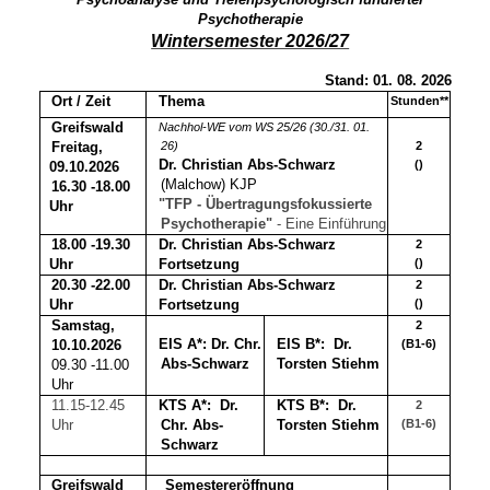
Psychotherapie
Wintersemester 2026/27
Stand: 01. 08. 2026
Ort / Zeit
Thema
Stunden**
Greifswald
Nachhol-WE vom WS 25/26 (30./31. 01.
Freitag,
26)
2
Dr. Christian Abs-Schwarz
()
09.10.2026
(Malchow) KJP
16.30 -18.00
"TFP - Übertragungsfokussierte
Uhr
Psychotherapie"
- Eine Einführung
18.00 -19.30
Dr. Christian Abs-Schwarz
2
Uhr
Fortsetzung
()
20.30 -22.00
Dr. Christian Abs-Schwarz
2
Uhr
Fortsetzung
()
Samstag,
2
EIS A*:
Dr. Chr.
EIS B*: Dr.
10.10.2026
(B1-6)
Abs-Schwarz
Torsten Stiehm
09.30 -11.00
Uhr
11.15-12.45
Dr.
KTS B*: Dr.
KTS A*:
2
Uhr
Chr. Abs-
Torsten Stiehm
(B1-6)
Schwarz
Greifswald
Semestereröffnung