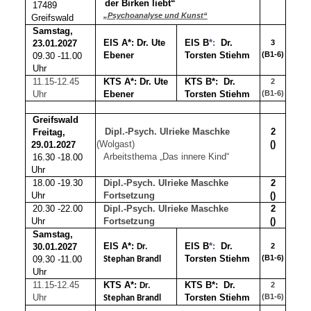
der Birken liebt“
17489
„Psychoanalyse und Kunst“
Greifswald
Samstag,
EIS A*: Dr. Ute
EIS B
*:
Dr.
23.01.2027
3
Ebener
Torsten Stiehm
(B1-6)
09.30 -11.00
Uhr
11.15-12.45
KTS A*:
Dr. Ute
KTS B*:
Dr.
2
Uhr
Ebener
Torsten Stiehm
(B1-6)
Greifswald
Dipl.-Psych. Ulrieke Maschke
2
Freitag,
(Wolgast)
()
29.01.2027
Arbeitsthema „Das innere Kind“
16.30 -18.00
Uhr
18.00 -19.30
Dipl.-Psych. Ulrieke Maschke
2
Uhr
Fortsetzung
()
20.30 -22.00
Dipl.-Psych. Ulrieke Maschke
2
Uhr
Fortsetzung
()
Samstag,
EIS A*:
EIS B
*:
Dr.
30.01.2027
2
Dr.
Torsten Stiehm
(B1-6)
09.30 -11.00
Stephan Brandl
Uhr
11.15-12.45
KTS A*:
KTS B*:
Dr.
2
Dr.
Uhr
Torsten Stiehm
(B1-6)
Stephan Brandl