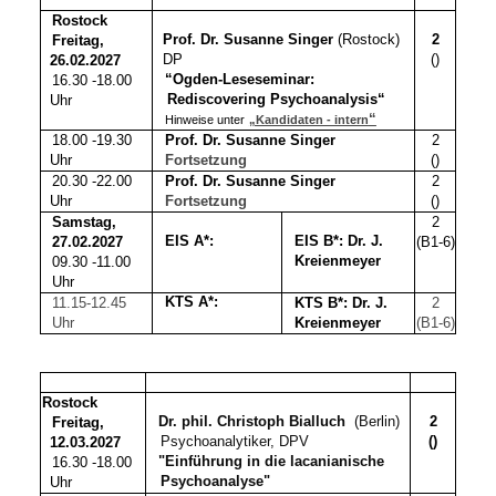
Rostock
Prof. Dr. Susanne Singer
(Rostock)
2
Freitag,
DP
()
26.02.2027
“Ogden-Leseseminar:
16.30 -18.00
Rediscovering Psychoanalysis“
Uhr
“
Hinweise unter
„Kandidaten - intern
18.00 -19.30
Prof. Dr. Susanne Singer
2
Uhr
Fortsetzung
()
20.30 -22.00
Prof. Dr. Susanne Singer
2
Uhr
Fortsetzung
()
Samstag,
2
EIS A*:
EIS B*: Dr. J.
27.02.2027
(B1-6)
Kreienmeyer
09.30 -11.00
Uhr
11.15-12.45
KTS A*:
KTS B*: Dr. J.
2
Uhr
Kreienmeyer
(B1-6)
Rostock
Dr. phil. Christoph Bialluch
(Berlin)
2
Freitag,
Psychoanalytiker, DPV
()
12.03.2027
"Einführung in die lacanianische
16.30 -18.00
Psychoanalyse"
Uhr