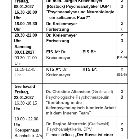
Dr. med. Jürgen Kreienmeyer
Freitag,
2
(Rostock) Psychoanalytiker DGPT
()
08.01.2027
"Psychoanalyse und Neurobiologie
16.30 -18.00
- ein seltsames Paar?"
Uhr
18.00 -19.30
Dr. Kreienmeyer
2
Uhr
Fortsetzung
(
20.30 -22.00
Dr. Kreienmeyer
2
Uhr
Fortsetzung
()
Samstag,
EIS A*:
Dr.
EIS B
*:
09.01.2027
2
Kreienmeyer
(B1-6)
09.30 -11.00
Uhr
11.15-12.45
KTS A*:
Dr.
KTS B*:
2
Uhr
Kreienmeyer
(B1-6)
Greifswald
Dr. Christine Altenstein
(Greifswald)
Freitag,
3
Psychologische Psychotherapeutin
()
22.01.2027
"Einführung in die
16.30 -18.15
tiefenpsychologisch fundierte Arbeit
Uhr
mit dem Inneren Team"
19.00 - 22.00
Dr. Regine Altenstein
(Greifswald)
Uhr
2
Psychoanalytikerin, DPV
()
Koeppenhaus
Filmvorstellung
„Der Russe ist einer
Bahnhofstr. 4/5