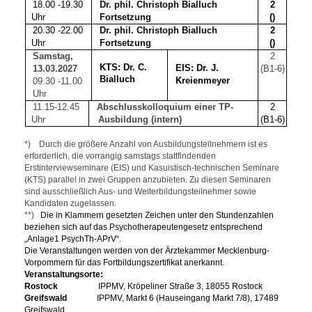
18.00 -19.30
Dr. phil. Christoph Bialluch
2
Uhr
Fortsetzung
()
20.30 -22.00
Dr. phil. Christoph Bialluch
2
Uhr
Fortsetzung
()
Samstag,
2
KTS: Dr. C.
EIS: Dr. J.
13.03.2027
(B1-6)
Bialluch
Kreienmeyer
09.30 -11.00
Uhr
11.15-12.45
Abschlusskolloquium einer TP-
2
Uhr
Ausbildung (intern)
(B1-6)
*) Durch die größere Anzahl von Ausbildungsteilnehmern ist es
erforderlich, die vorrangig samstags stattfindenden
Erstinterviewseminare (EIS) und Kasuistisch-technischen Seminare
(KTS) parallel in zwei Gruppen anzubieten. Zu diesen Seminaren
sind ausschließlich Aus- und Weiterbildungsteilnehmer sowie
Kandidaten zugelassen.
**)
Die in Klammern gesetzten Zeichen unter den Stundenzahlen
beziehen sich auf das Psychotherapeutengesetz entsprechend
„Anlage1 PsychTh-APrV“.
Die Veranstaltungen werden von der Ärztekammer Mecklenburg-
Vorpommern für das Fortbildungszertifikat anerkannt.
Veranstaltungsorte:
Rostock
IPPMV, Kröpeliner Straße 3, 18055 Rostock
Greifswald
IPPMV, Markt 6 (Hauseingang Markt 7/8), 17489
Greifswald