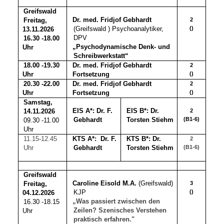
Greifswald
Dr. med. Fridjof Gebhardt
Freitag,
2
(Greifswald ) Psychoanalytiker,
()
13.11.2026
DPV
16.30 -18.00
„Psychodynamische Denk- und
Uhr
Schreibwerkstatt“
18.00 -19.30
Dr. med. Fridjof Gebhardt
2
Uhr
Fortsetzung
()
20.30 -22.00
Dr. med. Fridjof Gebhardt
2
Uhr
Fortsetzung
()
Samstag,
EIS A*:
Dr. F.
EIS B*: Dr.
14.11.2026
2
Gebhardt
Torsten Stiehm
(B1-6)
09.30 -11.00
Uhr
11.15-12.45
Dr. F.
KTS B*: Dr.
KTS A*:
2
Uhr
Gebhardt
Torsten Stiehm
(B1-6)
Greifswald
Caroline Eisold M.A.
(Greifswald)
Freitag,
3
KJP
()
04.12.2026
„Was passiert zwischen den
16.30 -18.15
Zeilen? Szenisches Verstehen
Uhr
praktisch erfahren."